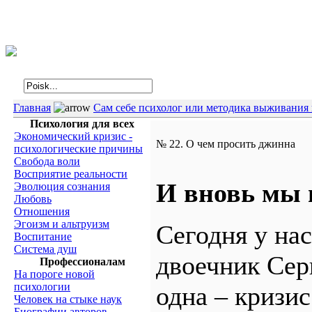
Интегральная психология
Главная
Сам себе психолог или методика выживания 
Психология для всех
Экономический кризис -
№ 22. О чем просить джинна
психологические причины
Свобода воли
Восприятие реальности
И вновь мы в
Эволюция сознания
Любовь
Отношения
Эгоизм и альтруизм
Сегодня у нас
Воспитание
Система душ
двоечник Сер
Профессионалам
На пороге новой
психологии
одна – кризис
Человек на стыке наук
Биографии авторов