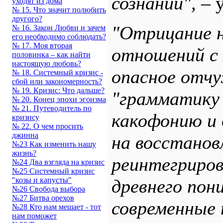
сознании",
– у
уходят из дома
№ 15. Что значит полюбить
другого?
"Отрицание 
№ 16. Закон Любви и зачем
его необходимо соблюдать?
№ 17. Моя вторая
отношений с 
половинка – как найти
настоящую любовь?
опасное отч
№ 18. Системный кризис -
сбой или закономерность?
№ 19. Кризис: Что дальше?
"грамматику 
№ 20. Конец эпохи эгоизма
№ 21. Путеводитель по
какофонию и 
кризису
№ 22. О чем просить
джинна
на восстанов
№23 Как изменить нашу
жизнь?
реинтегриров
№24 Два взгляда на кризис
№25 Системный кризис
"козы и капусты"
древнего пон
№26 Свобода выбора
№27 Битва орехов
современные 
№28 Кто нам мешает - тот
нам поможет