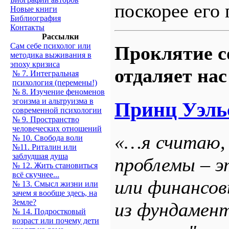
поскорее его
Новые книги
Библиография
Контакты
Рассылки
Сам себе психолог или
Проклятие с
методика выживания в
эпоху кризиса
отдаляет на
№ 7. Интегральная
психология (перемены!)
№ 8. Изучение феноменов
эгоизма и альтруизма в
Принц Уэль
современной психологии
№ 9. Пространство
человеческих отношений
«…я считаю,
№ 10. Свобода воли
№11. Риталин или
заблудшая душа
проблемы – э
№ 12. Жить становиться
всё скучнее...
или финансов
№ 13. Смысл жизни или
зачем я вообще здесь, на
Земле?
из фундамент
№ 14. Подростковый
возраст или почему дети