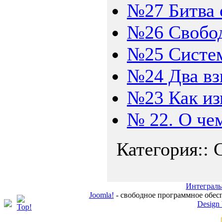
№27 Битва 
№26 Свобо
№25 Систем
№24 Два вз
№23 Как из
№ 22. О че
Категория:: 
Интеграль
Joomla!
- свободное программное обес
Design