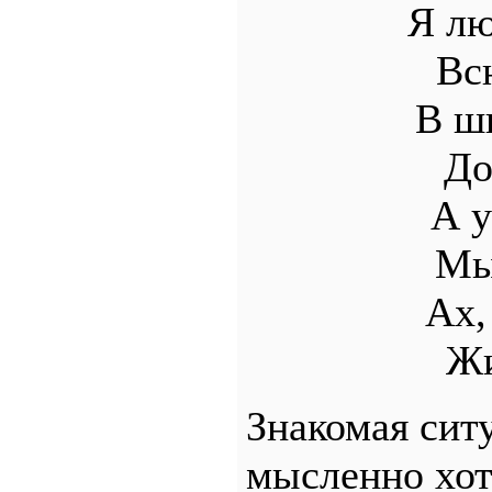
Я лю
Вс
В шк
До
А у
Мы
Ах,
Жи
Знакомая ситу
мысленно хот