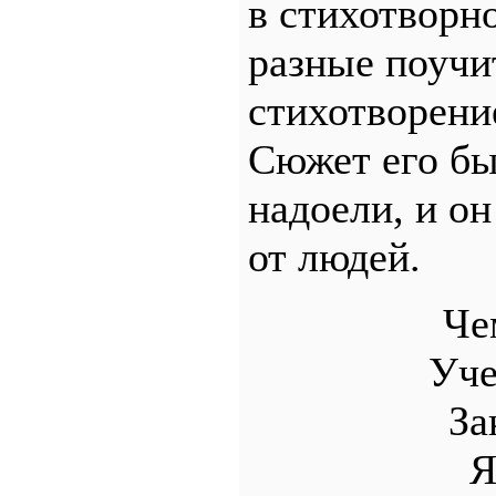
в стихотворн
разные поучи
стихотворени
Сюжет его бы
надоели, и о
от людей.
Че
Уче
За
Я