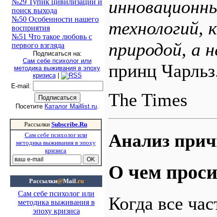
инновационны
№29 Тупик цивилизации и
поиск выхода
№50 Особенности нашего
технологий, 
восприятия
№51 Что такое любовь с
природой, а н
первого взгляда
Подписаться на:
Сам себе психолог или
принц Чарльз
методика выживания в эпоху
кризиса
|
E-mail
:
The Times
Посетите
Каталог Maillist.ru
.
Рассылки
Subscribe.Ru
Анализ прич
Сам себе психолог или
методика выживания в эпоху
кризиса
О чем прос
Рассылки
@
Mail
.ru
Сам себе психолог или
Когда все час
методика выживания в
эпоху кризиса