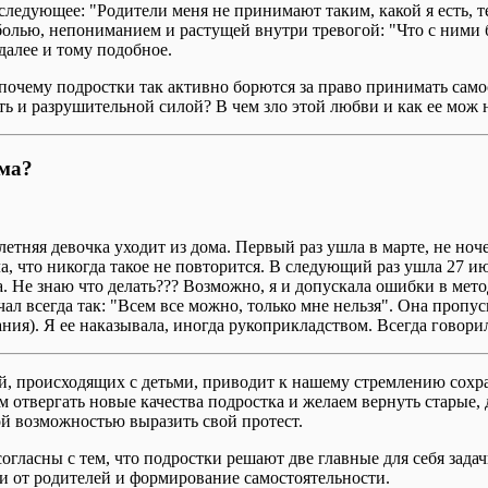
ледующее: "Родители меня не принимают таким, какой я есть, тем
болью, непониманием и растущей внутри тревогой: "Что с ними 
 далее и тому подобное.
 почему подростки так активно борются за право принимать сам
ыть и разрушительной силой? В чем зло этой любви и как ее мож
ома?
летняя девочка уходит из дома. Первый раз ушла в марте, не но
, что никогда такое не повторится. В следующий раз ушла 27 и
. Не знаю что делать??? Возможно, я и допускала ошибки в метод
ал всегда так: "Всем все можно, только мне нельзя". Она пропус
ания). Я ее наказывала, иногда рукоприкладством. Всегда говорил
 происходящих с детьми, приводит к нашему стремлению сохра
 отвергать новые качества подростка и желаем вернуть старые, д
ой возможностью выразить свой протест.
гласны с тем, что подростки решают две главные для себя задач
 от родителей и формирование самостоятельности.