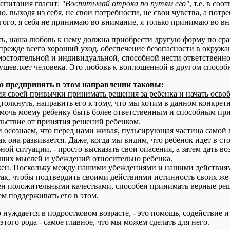
оспитания гласит:
"Воспитывай отрока по путям его"
, т.е. в со
ую, выходя из себя, не свои потребности, не свои чувства, а потр
ого, я себя не принимаю во внимание, я только принимаю во вни
ть, наша любовь к нему должна приобрести другую форму по срав
режде всего хороший уход, обеспечение безопасности в окружаю
мостоятельной и индивидуальной, способной нести ответственно
душевляет человека. Это любовь к воплощенной в другом способ
о предпринять в этом направлении таковы:
я своей привычки принимать решения за ребенка и начать освоб
толкнуть, направить его к тому, что мы хотим в данном конкретн
омочь моему ребенку быть более ответственным и способным пр
льствие от принятия решений ребенком.
и осознаем, что перед нами живая, пульсирующая частица самой 
к она развивается. Даже, когда мы видим, что ребенок идет в 
ной ситуации, - просто высказать свои опасения, а затем дать 
ших мыслей и убеждений относительно ребенка.
ен. Поскольку между нашими убеждениями и нашими действиями 
так, чтобы подтвердить своими действиями истинность своих ж
ен положительными качествами, способен принимать верные реш
ем поддерживать его в этом.
о нуждается в подростковом возрасте, - это помощь, содействие
того рода - самое главное, что мы можем сделать для него.