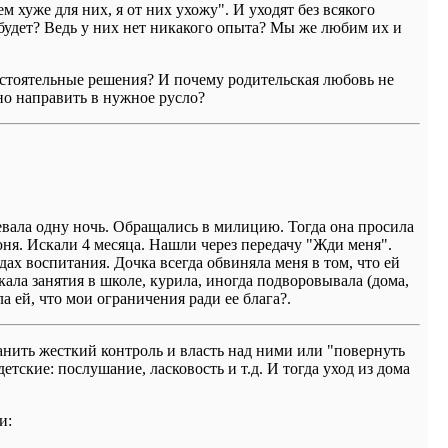
 хуже для них, я от них ухожу". И уходят без всякого
будет? Ведь у них нет никакого опыта? Мы же любим их и
остоятельные решения? И почему родительская любовь не
 но направить в нужное русло?
чевала одну ночь. Обращались в милицию. Тогда она просила
юня. Искали 4 месяца. Нашли через передачу "Жди меня".
ах воспитания. Дочка всегда обвиняла меня в том, что ей
кала занятия в школе, курила, иногда подворовывала (дома,
а ей, что мои ограничения ради ее блага?.
нить жесткий контроль и власть над ними или "повернуть
етские: послушание, ласковость и т.д. И тогда уход из дома
и: