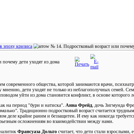
в эпоху кризиса
№ 14. Подростковый возраст или почему
 почему дети уходят из дома
лем современного общества, которой занимаются врачи, психиатр
 мнению, дети уходят не только из неблагополучных семей. Се
 поводом уйти из дома становится конфликт, в основе которого
как на период "бури и натиска".
Анна Фрейд
, дочь Зигмунда Фр
рмально"
. Традиционно подростковый возраст считается трудным
амом деле крайне раним и беззащитен. И ему как никогда требует
серьезным осложнениям во взаимодействии между нами.
аналитик
Франсуаза Дольто
считает, что дети стали взрослыми, 