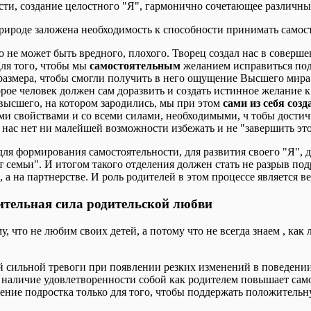
и, создание целостного "Я", гармонично сочетающее различны
природе заложена необходимость к способности принимать само
о не может быть вредного, плохого. Творец создал нас в соверш
Для того, чтобы мы
самостоятельным
желанием исправиться по
размера, чтобы смогли получить в него ощущение Высшего мира.
рое человек должен сам доразвить и создать истинное желание 
высшего, на котором зародились, мы при этом
сами из себя соз
ми свойствами и со всеми силами, необходимыми, ч тобы достич
у нас нет ни малейшей возможности избежать и не "завершить это
для формирования самостоятельности, для развития своего "Я",
т семьи". И итогом такого отделения должен стать не разрыв по
а на партнерстве. И роль родителей в этом процессе является в
ительная сила родительской любви
 что не любим своих детей, а потому что не всегда знаем , как
 сильной тревоги при появлении резких изменений в поведении 
А наличие удовлетворенности собой как родителем повышает сам
ение подростка только для того, чтобы поддержать положительн