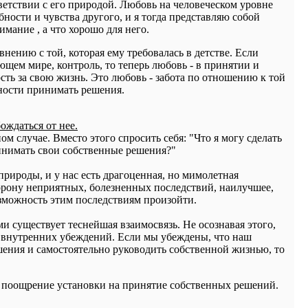
ответствии с его природой. Любовь на человеческом уровне
ебности и чувства другого, и я тогда представляю собой
мание , а что хорошо для него.
нению с той, которая ему требовалась в детстве. Если
щем мире, контроль, то теперь любовь - в принятии и
сть за свою жизнь. Это любовь - забота по отношению к той
ности принимать решения.
ождаться от нее.
ом случае. Вместо этого спросить себя: "Что я могу сделать
инимать свои собственные решения?"
природы, и у нас есть драгоценная, но мимолетная
сторону неприятных, болезненных последствий, наилучшее,
возможность этим последствиям произойти.
существует теснейшая взаимосвязь. Не осознавая этого,
е внутренних убеждений. Если мы убеждены, что наш
ения и самостоятельно руководить собственной жизнью, то
 и поощрение установки на принятие собственных решений.