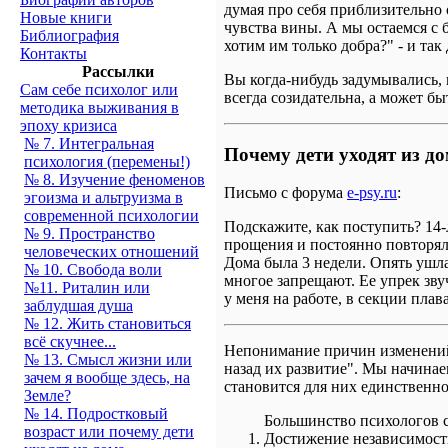
думая про себя приблизительно с
Новые книги
чувства вины. А мы остаемся с 
Библиография
хотим им только добра?" - и так
Контакты
Рассылки
Вы когда-нибудь задумывались,
Сам себе психолог или
всегда созидательна, а может б
методика выживания в
эпоху кризиса
№ 7. Интегральная
Почему дети уходят из д
психология (перемены!)
№ 8. Изучение феноменов
Письмо с форума
e-psy.ru
:
эгоизма и альтруизма в
современной психологии
Подскажите, как поступить? 14-
№ 9. Пространство
прощения и постоянно повторяла
человеческих отношений
Дома была 3 недели. Опять ушла
№ 10. Свобода воли
многое запрещают. Ее упрек звуч
№11. Риталин или
у меня на работе, в секции плав
заблудшая душа
№ 12. Жить становиться
всё скучнее...
Непонимание причин изменений,
№ 13. Смысл жизни или
назад их развитие". Мы начинаем
зачем я вообще здесь, на
становится для них единственн
Земле?
№ 14. Подростковый
Большинство психологов со
возраст или почему дети
Достижение независимости