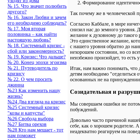
уходят из дома
Формирование идентичност
№ 15. Что значит полюбить
другого?
Так почему же в человеческой 
№ 16. Закон Любви и зачем
его необходимо соблюдать?
Согласно Каббале, в мире ничег
№ 17. Моя вторая
снизил нас до земного уровня. 
половинка – как найти
желание к духовному до такого 
настоящую любовь?
Это единственное желание, кото
№ 18. Системный кризис -
с нашего уровня обратно до наи
сбой или закономерность?
нехорошем состоянии, но со все
№ 19. Кризис: Что дальше?
неизбежно произойдет, то есть 
№ 20. Конец эпохи эгоизма
№ 21. Путеводитель по
Итак, нам важно понимать, что 
кризису
детям необходимо "отделиться о
№ 22. О чем просить
основанных не на принуждении, 
джинна
№23 Как изменить нашу
Созидательная и разруш
жизнь?
№24 Два взгляда на кризис
Мы совершаем ошибки не потому,
№25 Системный кризис
побуждений.
"козы и капусты"
№26 Свобода выбора
Довольно часто причиной нашей
№27 Битва орехов
себе, как о хорошем родителе. 
№28 Кто нам мешает - тот
неадекватно реагируем на повед
нам поможет