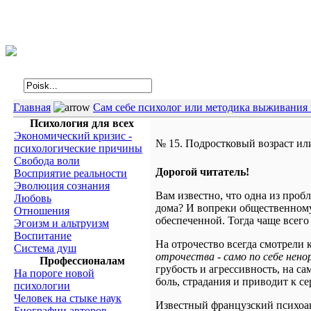
Интегральная психология
Главная
Сам себе психолог или методика выживания 
Психология для всех
Экономический кризис -
№ 15. Подростковый возраст или
психологические причины
Свобода воли
Дорогой читатель!
Восприятие реальности
Эволюция сознания
Вам известно, что одна из проб
Любовь
дома? И вопреки общественному
Отношения
обеспеченной. Тогда чаще всего
Эгоизм и альтруизм
Воспитание
На отрочество всегда смотрели 
Система душ
отрочества - само по себе нено
Профессионалам
грубость и агрессивность, на с
На пороге новой
боль, страдания и приводит к 
психологии
Человек на стыке наук
Известный французский психо
Биографии авторов