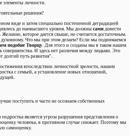
е элементы личности.
стоятельные решения?
енном виде и затем специально постепенной деградацией
днялись до наивысшего уровня. Мы должны
сами
довести
 Желание, которое дается свыше, не считается достаточным.
к духовному. Что мы при этом делаем? Если мы поднимаемся
даем подобие Творцу
. Для этого и созданы мы в таком нашем
ь совершенства. И здесь нет различия между людьми. Это
т долгий путь развития".
 достижения впоследствии личностной зрелости, нашим
дростка с семьей, а установление новых отношений,
едущей.
 лучше поступить и часто не осознаем собственных
подростка является угроза разрушения представления о
ооценку человека, в противном случае снижает. Поэтому мы
ую самооценку.