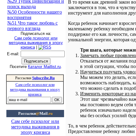
№29 Тупик цивилизации и
В то время как древний закон в
поиск выхода
заключается в том, что я чувств
№50 Особенности нашего
инструмент для наполнения друг
восприятия
№51 Что такое любовь с
Когда ребенок начинает взросле
первого взгляда
маленькому ребенку необходим п
Подписаться на:
поддержке его как личности, са
Сам себе психолог или
уникальной энергии, которая о
методика выживания в эпоху
кризиса
|
Три шага, которые можн
E-mail
:
Замечать любые проявлени
Отказаться от желания под
в этой ситуации, чтобы п
Посетите
Каталог Maillist.ru
.
Научиться получать удово
Мы можем это делать, есл
Рассылки
Subscribe.Ru
возможность наблюдать, ка
Сам себе психолог или
что можно сделать в подоб
методика выживания в эпоху
Изменить некоторые из на
кризиса
Этот шаг чрезвычайно важ
мы постоянно ведем себя 
ребенок изначально надел
Рассылки
@
Mail
.ru
мы без особых усилий буд
Сам себе психолог или
То, в чем ребенок действительн
методика выживания в
Предоставление ребенку любви э
эпоху кризиса