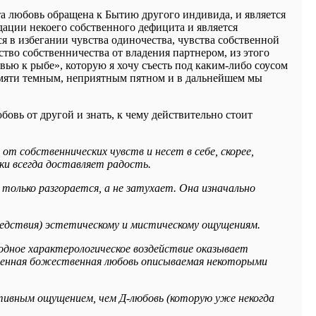
а любовь обращена к Бытию другого индивида, и является
ации некоего собственного дефицита и является
я в избегании чувства одиночества, чувства собственной
тво собственничества от владения партнером, из этого
вью к рыбе», которую я хочу съесть под каким-либо соусом
памяти темным, неприятным пятном и в дальнейшем мы
овь от другой и знать, к чему действительно стоит
от собственнических чувств и несет в себе, скорее,
ки всегда доставляет радость.
 только разгорается, а не затухает. Она изначально
ледствия) эстетическому и мистическому ощущениям.
ходное характерологическое воздействие оказывает
ршенная божественная любовь описываемая некоторыми
ективным ощущением, чем Д-любовь (которую уже некогда