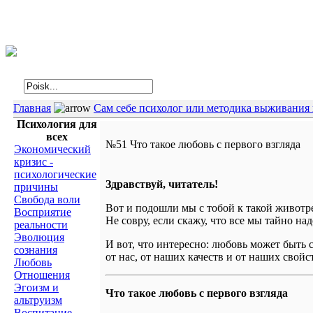
Интегральная психология
Главная
Сам себе психолог или методика выживания 
Психология для
всех
№51 Что такое любовь с первого взгляда
Экономический
кризис -
психологические
Здравствуй, читатель!
причины
Свобода воли
Вот и подошли мы с тобой к такой животре
Восприятие
Не совру, если скажу, что все мы тайно на
реальности
Эволюция
И вот, что интересно: любовь может быть 
сознания
от нас, от наших качеств и от наших свойс
Любовь
Отношения
Эгоизм и
Что такое любовь с первого взгляда
альтруизм
Воспитание