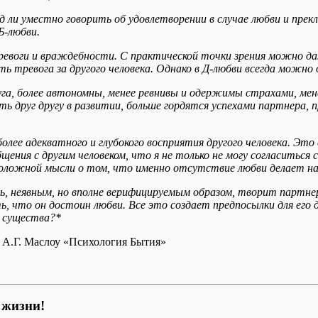
 ли уместно говорить об удовлетворении в случае любви и прекл
Б-любви.
ревоги и враждебности. С практической точки зрения можно да
ь тревога за другого человека. Однако в Д-любви всегда можн
уга, более автономны, менее ревнивы и одержимы страхами, мен
ь друг другу в развитии, больше гордятся успехами партнера, 
олее адекватного и глубокого восприятия другого человека. Эт
ия с другим человеком, что я не только не могу согласиться с
положной мысли о том, что именно отсутствие любви делает на
овь, неявным, но вполне верифицируемым образом, творит партне
, что он достоин любви. Все это создает предпосылки для его д
о существа?*
и А.Г. Маслоу «Психология Бытия»
 жизни!