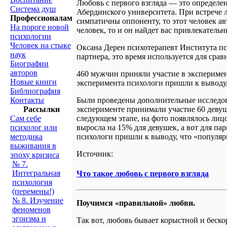
Любовь с первого взгляда — это определе
Система душ
Абердинского университета. При встрече л
Профессионалам
симпатичны оппоненту, то этот человек ав
На пороге новой
человек, то и он найдет вас привлекател
психологии
Человек на стыке
Оксана Дерен психотерапевт Института пс
наук
партнера, это время используется для сра
Биографии
авторов
460 мужчин приняли участие в эксперимент
Новые книги
эксперимента психологи пришли к выводу, ч
Библиография
Контакты
Были проведены дополнительные исследова
Рассылки
эксперименте принимали участие 60 деву
Сам себе
следующем этапе, на фото появлялось лиц
психолог или
выросла на 15% для девушек, а вот для п
методика
психологи пришли к выводу, что «популя
выживания в
Источник:
эпоху кризиса
№ 7.
Интегральная
Что такое любовь с первого взгляда
психология
(перемены!)
№ 8. Изучение
Поучимся «правильной» любви.
феноменов
эгоизма и
Так вот, любовь бывает корыстной и беск