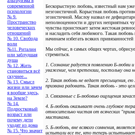
альтруизма в
современной
Бескорыстную любовь, известный нам уже 
психологии
неэгоистичной. Корыстная любовь противо
№ 9.
эгоистичной. Маслоу назвал ее дефицитар
Пространство
неполноценности и других неприятных чувс
человеческих
чувства проистекает затем жестокая ревно
отношений
и насладить себя любимого. Такая любовь
№ 10. Свобода
начинаем избегать всяких привязанностей
воли
Мы сейчас, в самых общих чертах, обрису
№11. Риталин
стремиться.
или заблудшая
душа
1. Сознание радуется появлению Б-любви и
№ 12. Жить
уважение, чем претензии, постольку она 
становиться всё
скучнее...
2. Такая любовь не ведает пресыщения, ею
№ 13. Смысл
призвана радовать. Такая любовь - это цель
жизни или зачем
я вообще здесь,
3. Связанные с Б-любовью ощущения зача
на Земле?
№ 14.
4. Б-любовь оказывает очень глубокое тер
Подростковый
относительно чистая от всяческих "приме
возраст или
мистиками.
почему дети
уходят из дома
5. Б-любовь, вне всякого сомнения, являе
№ 15. Что значит
испытали все те, кто теперь испытывает