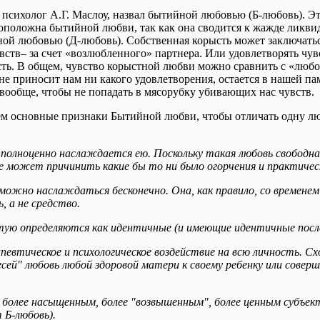
психолог А.Г. Маслоу, назвал бытийной любовью (Б-любовь). Эт
положна бытийной любви, так как она сводится к жажде ликвид
ной любовью (Д-любовь). Собственная корысть может заключатьс
тв– за счет «возлюбленного» партнера. Или удовлетворять чувс
сть. В общем, чувство корыстной любви можно сравнить с «любо
 не приносит нам ни какого удовлетворения, остается в нашей 
 вообще, чтобы не попадать в мясорубку убивающих нас чувств.
ем основные признаки Бытийной любви, чтобы отличать одну люб
 полноценно наслаждается ею. Поскольку такая любовь свободна 
не может причинить какие бы то ни было огорчения и практичес
 можно наслаждаться бесконечно. Она, как правило, со временем
, а не средство.
стую определяются как идентичные (и имеющие идентичные пос
апевтическое и психологическое воздействие на всю личность. С
сей" любовь любой здоровой матери к своему ребенку или сове
тся более насыщенным, более "возвышенным", более ценным субъ
 Б-любовь).