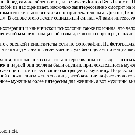
нный род самовлюбленности, так считает Доктор Бен Джонс из 
юбой из нас оценивает, насколько заинтересованно смотрит на н
томатически становится для нас привлекательным. Доктор Джонс
ьным. В основе этого лежит социальный сигнал «Я вами интересу
ихотерапии и клинической психологии также пояснила, что челов
внения образа незнакомца с образом идеального партнера, сложи
е с оценкой привлекательности по фотографии. На фотографиях 
то взгляд «глаза в глаза» вместе с улыбкой делает потенциально
ния, которые показали что заинтересованный взгляд — неотъем
шек и парней они должны были оценить привлекательность муж
о женщины заинтересованно смотрящей на мужчину. По результ
арней с появлением женского лица, изображение на фото стало г
рные» мужчины более интересны для женщин, а вот мужчины вид
орыстной.