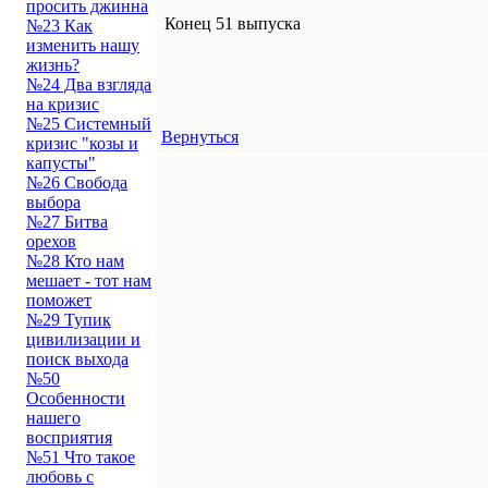
просить джинна
Конец 51 выпуска
№23 Как
изменить нашу
жизнь?
№24 Два взгляда
на кризис
№25 Системный
Вернуться
кризис "козы и
капусты"
№26 Свобода
выбора
№27 Битва
орехов
№28 Кто нам
мешает - тот нам
поможет
№29 Тупик
цивилизации и
поиск выхода
№50
Особенности
нашего
восприятия
№51 Что такое
любовь с