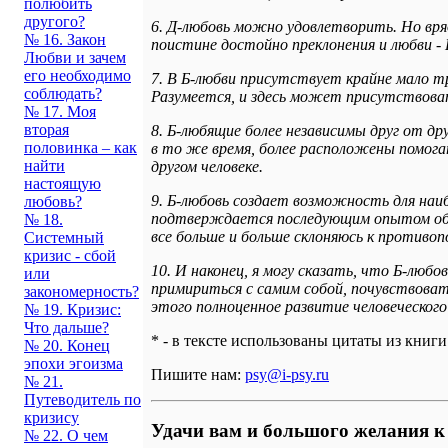
полюбить
другого?
6. Д-любовь можно удовлетворить. Но вряд
№ 16. Закон
поистине достойно преклонения и любви - 
Любви и зачем
его необходимо
7. В Б-любви присутствует крайне мало т
соблюдать?
Разумеется, и здесь может присутствоват
№ 17. Моя
вторая
8. Б-любящие более независимы друг от др
половинка – как
в то же время, более расположены помогат
найти
другом человеке.
настоящую
9. Б-любовь создает возможность для наиб
любовь?
подтверждается последующим опытом общен
№ 18.
все больше и больше склоняюсь к противо
Системный
кризис - сбой
10. И наконец, я могу сказать, что Б-люб
или
примириться с самим собой, почувствовать
закономерность?
этого полноценное развитие человеческог
№ 19. Кризис:
Что дальше?
* - в тексте использованы цитаты из книг
№ 20. Конец
эпохи эгоизма
Пишите нам:
psy@i-psy.ru
№ 21.
Путеводитель по
кризису
Удачи вам и большого желания к
№ 22. О чем