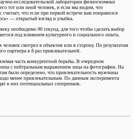
Научно-исследовательской лаборатории физиогномики
его тот или иной человек, и если мы видим, что
 считает, что если при первой встрече вам понравился
юсь» — открытый взгляд и улыбка.
еку необходимо 90 секунд, для того чтобы сделать выбор
вшегося под влиянием культурного и социального опыта.
человек смотрел в объектив или в сторону. По результатам
го партнера в 8 раз привлекательней.
лемая часть конкурентной борьбы. В очередном
чины с нейтральным выражением лица на фотографии. На
атам было определено, что привлекательность мужчины
ораздо менее привлекательным. По данным эксперимента
ят в них потенциальных соперников.