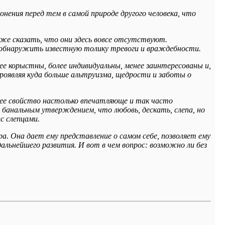
онения перед тем в самой природе другого человека, что
же сказать, что они здесь вовсе отсутствуют.
о обнаружить известную толику тревоги и враждебности.
ее корыстны, более индивидуальны, менее заинтересованы и,
проявляя куда больше альтруизма, щедрости и заботы о
о ее свойство настолько впечатляюще и так часто
 банальным утверждением, что любовь, дескать, слепа, но
с слепцами.
ра. Она дает ему представление о самом себе, позволяет ему
альнейшего развития. И вот в чем вопрос: возможно ли без