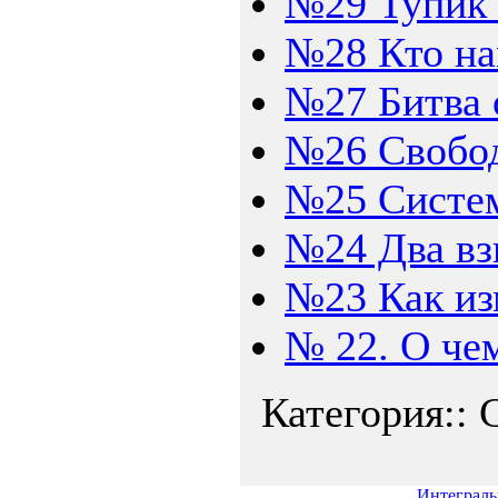
№29 Тупик 
№28 Кто на
№27 Битва 
№26 Свобо
№25 Систем
№24 Два вз
№23 Как из
№ 22. О че
Категория:: 
Интеграль