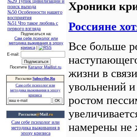
№29 Тупик цивилизации и
Хроники кри
поиск выхода
№50 Особенности нашего
восприятия
Россияне хот
№51 Что такое любовь с
первого взгляда
Подписаться на:
Сам себе психолог или
Все больше р
методика выживания в эпоху
кризиса
|
E-mail
:
наступающего
Посетите
Каталог Maillist.ru
.
жизни в связ
Рассылки
Subscribe.Ru
увольнений и
Сам себе психолог или
методика выживания в эпоху
кризиса
ростом песси
увеличиваетс
Рассылки
@
Mail
.ru
Сам себе психолог или
намерены не 
методика выживания в
эпоху кризиса