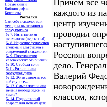
Причем все ч
Новые книги
Библиография
каждого из н
Контакты
Рассылки
центр изучен
Сам себе психолог или
методика выживания в
эпоху кризиса
проводил опр
№ 7. Интегральная
психология (перемены!)
наступившего
№ 8. Изучение феноменов
эгоизма и альтруизма в
современной психологии
Россиян вопр
№ 9. Пространство
человеческих отношений
дело. Генер
№ 10. Свобода воли
№11. Риталин или
Валерий Федо
заблудшая душа
№ 12. Жить становиться
всё скучнее...
новорожденн
№ 13. Смысл жизни или
зачем я вообще здесь, на
классом, кото
Земле?
№ 14. Подростковый
возраст или почему дети