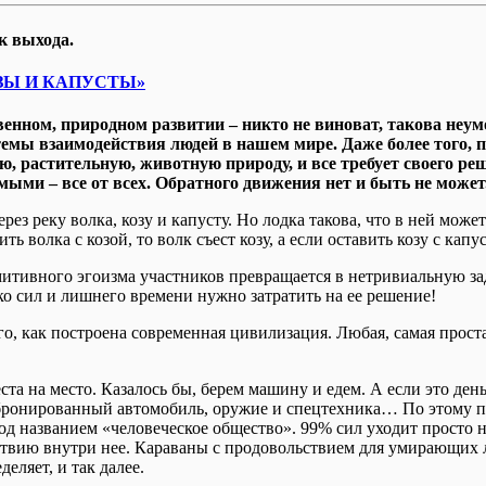
к выхода.
ЗЫ И КАПУСТЫ»
твенном, природном развитии – никто не виноват, такова не
емы взаимодействия людей в нашем мире. Даже более того, по
ю, растительную, животную природу, и все требует своего ре
мыми – все от всех. Обратного движения нет и быть не может
ез реку волка, козу и капусту. Но лодка такова, что в ней может
ить волка с козой, то волк съест козу, а если оставить козу с кап
митивного эгоизма участников превращается в нетривиальную за
ько сил и лишнего времени нужно затратить на ее решение!
о, как построена современная цивилизация. Любая, самая прост
еста на место. Казалось бы, берем машину и едем. А если это де
, бронированный автомобиль, оружие и спецтехника… По этому
од названием «человеческое общество». 99% сил уходит просто 
твию внутри нее. Караваны с продовольствием для умирающих лю
еляет, и так далее.