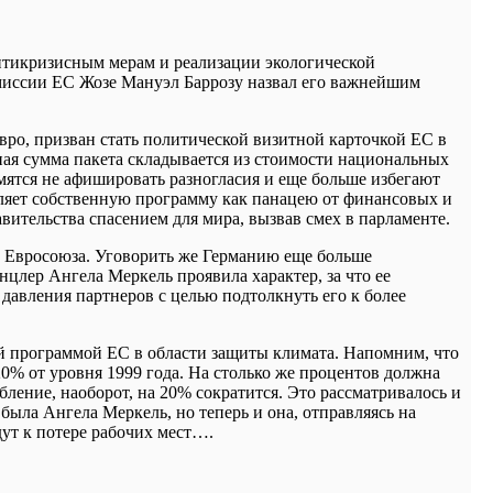
нтикризисным мерам и реализации экологической
омиссии ЕС Жозе Мануэл Баррозу назвал его важнейшим
ро, призван стать политической визитной карточкой ЕС в
ьная сумма пакета складывается из стоимости национальных
ятся не афишировать разногласия и еще больше избегают
деляет собственную программу как панацею от финансовых и
вительства спасением для мира, вызвав смех в парламенте.
и Евросоюза. Уговорить же Германию еще больше
нцлер Ангела Меркель проявила характер, за что ее
давления партнеров с целью подтолкнуть его к более
ой программой ЕС в области защиты климата. Напомним, что
0% от уровня 1999 года. На столько же процентов должна
ление, наоборот, на 20% сократится. Это рассматривалось и
была Ангела Меркель, но теперь и она, отправляясь на
дут к потере рабочих мест….