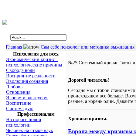
Интегральная психология
Главная
Сам себе психолог или методика выживания 
Психология для всех
Экономический кризис -
№25 Системный кризис "козы и
психологические причины
Свобода воли
Восприятие реальности
Дорогой читатель!
Эволюция сознания
Любовь
Сегодня мы с тобой становимся 
Отношения
происходящем все больше. Возм
Эгоизм и альтруизм
разные, а корень один. Давайте
Воспитание
Система душ
Профессионалам
Хроники кризиса.
На пороге новой
психологии
Человек на стыке наук
Европа между кризисом 
Биографии авторов