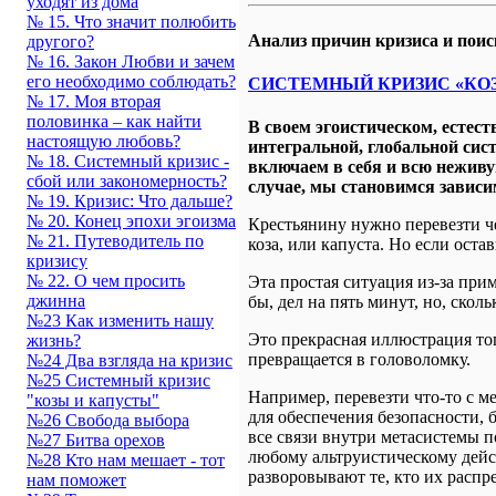
уходят из дома
№ 15. Что значит полюбить
Анализ причин кризиса и поис
другого?
№ 16. Закон Любви и зачем
его необходимо соблюдать?
СИСТЕМНЫЙ КРИЗИС «КО
№ 17. Моя вторая
половинка – как найти
В своем эгоистическом, естес
настоящую любовь?
интегральной, глобальной сист
№ 18. Системный кризис -
включаем в себя и всю неживу
сбой или закономерность?
случае, мы становимся зависи
№ 19. Кризис: Что дальше?
№ 20. Конец эпохи эгоизма
Крестьянину нужно перевезти чер
№ 21. Путеводитель по
коза, или капуста. Но если остав
кризису
№ 22. О чем просить
Эта простая ситуация из-за при
джинна
бы, дел на пять минут, но, скол
№23 Как изменить нашу
Это прекрасная иллюстрация тог
жизнь?
превращается в головоломку.
№24 Два взгляда на кризис
№25 Системный кризис
Например, перевезти что-то с м
"козы и капусты"
для обеспечения безопасности
№26 Свобода выбора
все связи внутри метасистемы п
№27 Битва орехов
любому альтруистическому дейс
№28 Кто нам мешает - тот
разворовывают те, кто их распред
нам поможет