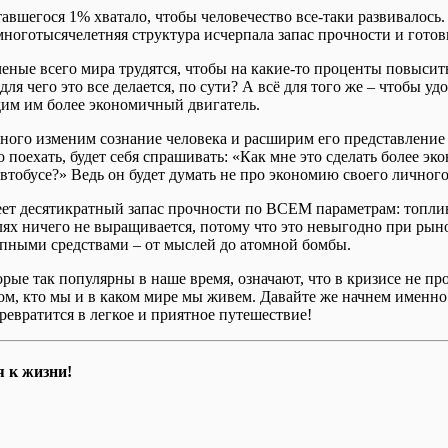
авшегося 1% хватало, чтобы человечество все-таки развивалось
многотысячелетняя структура исчерпала запас прочности и готов
ченые всего мира трудятся, чтобы на какие-то проценты повыси
для чего это все делается, по сути? А всё для того же – чтобы 
адим им более экономичный двигатель.
много изменим сознание человека и расширим его представление 
о поехать, будет себя спрашивать: «Как мне это сделать более э
втобусе?» Ведь он будет думать не про экономию своего личного
еет десятикратный запас прочности по ВСЕМ параметрам: топлив
лях ничего не выращивается, потому что это невыгодно при рын
упными средствами – от мыслей до атомной бомбы.
рые так популярны в наше время, означают, что в кризисе не пр
ом, кто мы и в каком мире мы живем. Давайте же начнем именно 
превратится в легкое и приятное путешествие!
 к жизни!