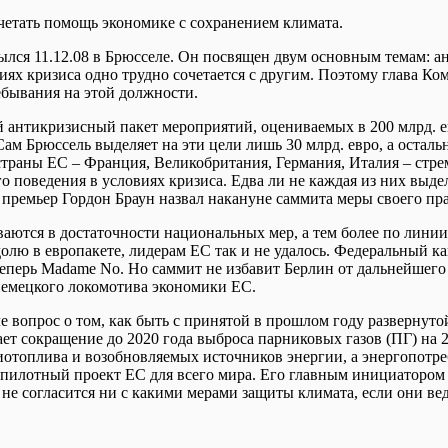
очетать помощь экономике с сохранением климата.
лся 11.12.08 в Брюсселе. Он посвящен двум основным темам: а
иях кризиса одно трудно сочетается с другим. Поэтому глава К
ебывания на этой должности.
антикризисный пакет мероприятий, оцениваемых в 200 млрд. ев
Сам Брюссель выделяет на эти цели лишь 30 млрд. евро, а остал
траны ЕС – Франция, Великобритания, Германия, Италия – стрем
го поведения в условиях кризиса. Едва ли не каждая из них вы
премьер Гордон Браун назвал накануне саммита меры своего пра
аются в достаточности национальных мер, а тем более по лини
олю в европакете, лидерам ЕС так и не удалось. Федеральный ка
еперь Madame No. Но саммит не избавит Берлин от дальнейшего 
немецкого локомотива экономики ЕС.
е вопрос о том, как быть с принятой в прошлом году развернут
т сокращение до 2020 года выброса парниковых газов (ПГ) на 2
иотоплива и возобновляемых источников энергии, а энергопотреб
 пилотный проект ЕС для всего мира. Его главным инициатором 
о не согласится ни с какими мерами защиты климата, если они ве