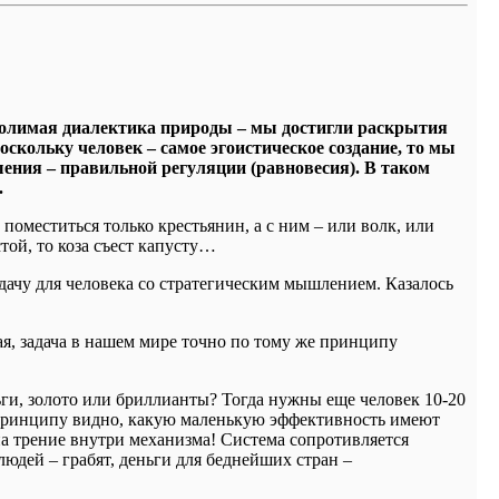
умолимая диалектика природы – мы достигли раскрытия
скольку человек – самое эгоистическое создание, то мы
шения – правильной регуляции (равновесия). В таком
.
 поместиться только крестьянин, а с ним – или волк, или
устой, то коза съест капусту…
дачу для человека со стратегическим мышлением. Казалось
ая, задача в нашем мире точно по тому же принципу
ньги, золото или бриллианты? Тогда нужны еще человек 10-20
 принципу видно, какую маленькую эффективность имеют
на трение внутри механизма! Система сопротивляется
дей – грабят, деньги для беднейших стран –