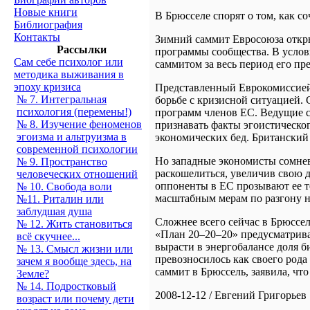
Новые книги
В Брюсселе спорят о том, как с
Библиография
Контакты
Зимний саммит Евросоюза откры
Рассылки
программы сообщества. В услов
Сам себе психолог или
саммитом за весь период его пр
методика выживания в
эпоху кризиса
Представленный Еврокомиссией 
№ 7. Интегральная
борьбе с кризисной ситуацией. 
психология (перемены!)
программ членов ЕС. Ведущие с
№ 8. Изучение феноменов
признавать факты эгоистическо
эгоизма и альтруизма в
экономических бед. Британский 
современной психологии
Но западные экономисты сомнев
№ 9. Пространство
раскошелиться, увеличив свою д
человеческих отношений
оппоненты в ЕС прозывают ее т
№ 10. Свобода воли
масштабным мерам по разгону 
№11. Риталин или
заблудшая душа
Сложнее всего сейчас в Брюссел
№ 12. Жить становиться
«План 20–20–20» предусматривае
всё скучнее...
вырасти в энергобалансе доля б
№ 13. Смысл жизни или
превозносилось как своего рода
зачем я вообще здесь, на
саммит в Брюссель, заявила, чт
Земле?
№ 14. Подростковый
2008-12-12 / Евгений Григорьев
возраст или почему дети