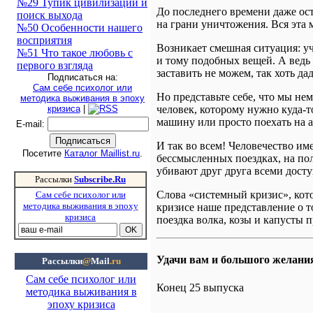
№29 Тупик цивилизации и
До последнего времени даже ост
поиск выхода
на грани уничтожения. Вся эта 
№50 Особенности нашего
восприятия
Возникает смешная ситуация: у
№51 Что такое любовь с
и тому подобных вещей. А ведь 
первого взгляда
заставить не можем, так хоть д
Подписаться на:
Сам себе психолог или
Но представьте себе, что мы не
методика выживания в эпоху
кризиса
|
человек, которому нужно куда-т
машину или просто поехать на а
E-mail
:
И так во всем! Человечество им
Посетите
Каталог Maillist.ru
.
бессмысленных поездках, на по
убивают друг друга всеми дост
Рассылки
Subscribe.Ru
Слова «системный кризис», кото
Сам себе психолог или
методика выживания в эпоху
кризисе наше представление о т
кризиса
поездка волка, козы и капусты 
Удачи вам и большого желания
Рассылки
@
Mail
.ru
Сам себе психолог или
Конец 25 выпуска
методика выживания в
эпоху кризиса