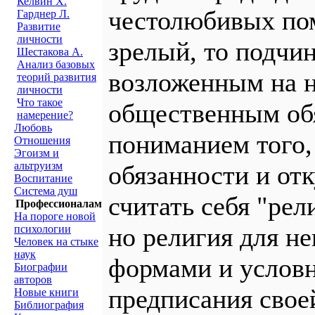
Келвин Х.
честолюбивых пом
Гарднер Л.
Развитие
личности
зрелый, то подчи
Шестакова А.
Анализ базовых
возложенным на 
теорий развития
личности
Что такое
общественным обя
намерение?
Любовь
пониманием того,
Отношения
Эгоизм и
альтруизм
обязанности и отк
Воспитание
Система душ
считать себя "ре
Профессионалам
На пороге новой
но религия для н
психологии
Человек на стыке
наук
формами и услов
Биографии
авторов
предписания своей
Новые книги
Библиография