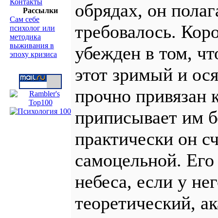
Контакты
обрядах, он полага
Рассылки
Сам себе
требовалось. Коро
психолог или
методика
выживания в
убежден в том, чт
эпоху кризиса
этот зримый и ос
прочно привязан 
приписывает им б
практически он с
самоцельной. Его 
небеса, если у не
теоретический, ак