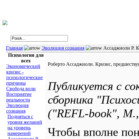
Интегральная психология
Главная
Эволюция сознания
Ассаджиоли Р. 
Психология для
всех
Роберто Ассаджиоли. Кризис, предшест
Экономический
кризис -
психологические
Публикуется с с
причины
Свобода воли
Восприятие
сборника "Психос
реальности
Эволюция
("REFL-book", М.,
сознания
Подняться с
уровня желаний
на уровень
Чтобы вполне пон
намерений
Ассаджиоли Р.