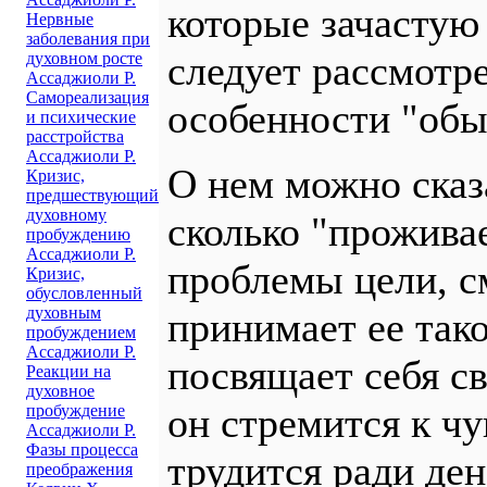
которые зачасту
Нервные
заболевания при
следует рассмотр
духовном росте
Ассаджиоли Р.
Самореализация
особенности "обы
и психические
расстройства
Ассаджиоли Р.
О нем можно сказа
Кризис,
предшествующий
духовному
сколько "прожива
пробуждению
Ассаджиоли Р.
проблемы цели, с
Кризис,
обусловленный
духовным
принимает ее тако
пробуждением
Ассаджиоли Р.
посвящает себя с
Реакции на
духовное
он стремится к ч
пробуждение
Ассаджиоли Р.
Фазы процесса
трудится ради ден
преображения