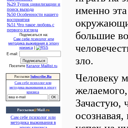
№29 Тупик цивилизации и
именно эт
поиск выхода
№50 Особенности нашего
окружающих
восприятия
№51 Что такое любовь с
первого взгляда
большие в
Подписаться на:
Сам себе психолог или
методика выживания в эпоху
человечест
кризиса
|
E-mail
:
зло.
Посетите
Каталог Maillist.ru
.
Человеку м
Рассылки
Subscribe.Ru
Сам себе психолог или
желаемого,
методика выживания в эпоху
кризиса
Зачастую, ч
Рассылки
@
Mail
.ru
осознавая,
Сам себе психолог или
методика выживания в
эпоху кризиса