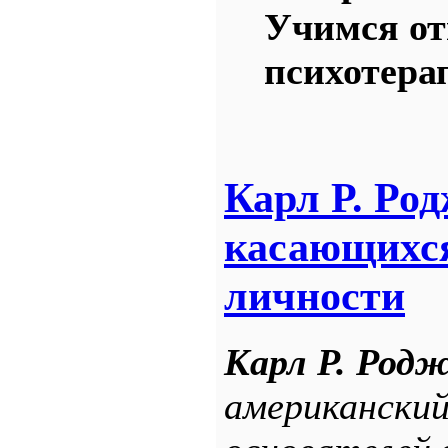
Учимся о
психотера
Карл Р. Род
касающихся
личности
Карл Р. Род
американский 