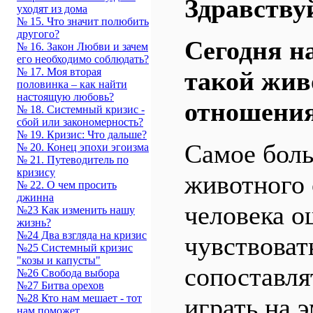
Здравствуй
уходят из дома
№ 15. Что значит полюбить
другого?
Сегодня н
№ 16. Закон Любви и зачем
его необходимо соблюдать?
№ 17. Моя вторая
такой жив
половинка – как найти
настоящую любовь?
отношения
№ 18. Системный кризис -
сбой или закономерность?
№ 19. Кризис: Что дальше?
Самое боль
№ 20. Конец эпохи эгоизма
№ 21. Путеводитель по
кризису
животного 
№ 22. О чем просить
джинна
человека о
№23 Как изменить нашу
жизнь?
№24 Два взгляда на кризис
чувствоват
№25 Системный кризис
"козы и капусты"
сопоставля
№26 Свобода выбора
№27 Битва орехов
№28 Кто нам мешает - тот
играть на 
нам поможет