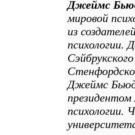
Джеймс Бью
мировой псих
из создателе
психологии. 
Сэйбрукского
Стенфордског
Джеймс Бьюд
президентом 
психологии. Ч
университета