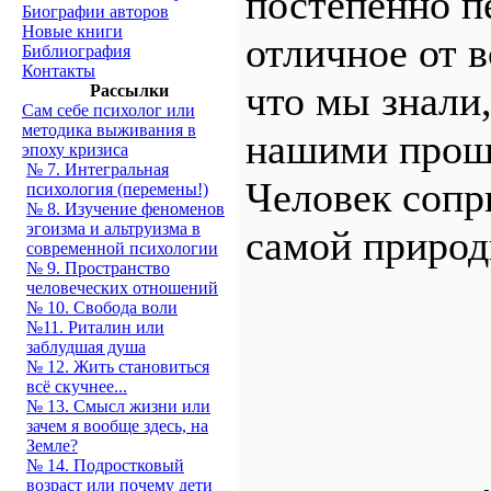
постепенно п
Биографии авторов
Новые книги
отличное от в
Библиография
Контакты
что мы знали
Рассылки
Сам себе психолог или
методика выживания в
нашими прош
эпоху кризиса
№ 7. Интегральная
Человек сопр
психология (перемены!)
№ 8. Изучение феноменов
эгоизма и альтруизма в
самой природ
современной психологии
№ 9. Пространство
человеческих отношений
№ 10. Свобода воли
№11. Риталин или
заблудшая душа
№ 12. Жить становиться
всё скучнее...
№ 13. Смысл жизни или
зачем я вообще здесь, на
Земле?
№ 14. Подростковый
возраст или почему дети