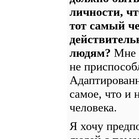
личности, чт
тот самый ч
действитель
людям?
Мне б
не приспособ
Адаптированн
самое, что и 
человека.
Я хочу предп