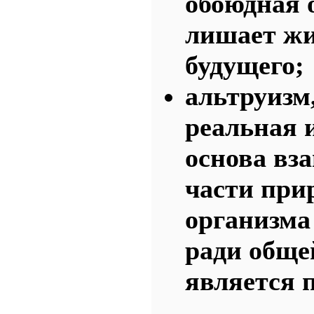
обоюдная 
лишает жи
будущего;
альтруизм,
реальная и
основа вз
части при
организма 
ради обще
является 