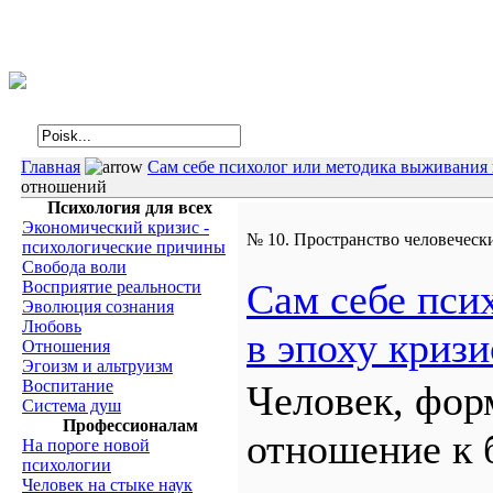
Интегральная психология
Главная
Сам себе психолог или методика выживания 
отношений
Психология для всех
Экономический кризис -
№ 10. Пространство человечес
психологические причины
Свобода воли
Сам себе пси
Восприятие реальности
Эволюция сознания
Любовь
в эпоху кризи
Отношения
Эгоизм и альтруизм
Воспитание
Человек, фор
Система душ
Профессионалам
отношение к 
На пороге новой
психологии
Человек на стыке наук