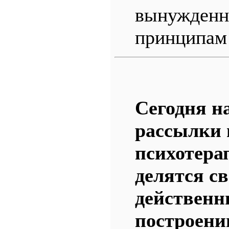
вынужденно
принципам 
Сегодня н
рассылки 
психотера
делятся с
действенн
построени