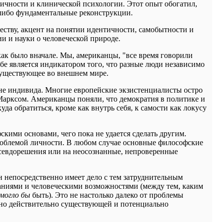
 личности и клинической психологии. Этот опыт обогатил,
-либо фундаментальные реконструкции.
ществу, акцент на понятии идентичности, самобытности и
и и науки о человеческой природе.
 как было вначале. Мы, американцы, "все время говорили
себе является индикатором того, что разные люди независимо
 существующее во внешнем мире.
вне индивида. Многие европейские экзистенциалисты остро
с Марксом. Американцы поняли, что демократия в политике и
а обратиться, кроме как внутрь себя, к самости как локусу
кими основами, чего пока не удается сделать другим.
роблемой личности. В любом случае основные философские
псевдорешения или на неосознанные, непроверенные
он непосредственно имеет дело с тем затруднительным
ланиями и человеческими возможностями (между тем, каким
могло бы
быть). Это не настолько далеко от проблемы
енно действительно существующей и потенциально