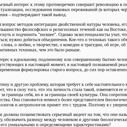
ерьезный интерес к этому противоречию совершит революцию в 
туализации, исследования пиковых переживаний (в которых чере
ния – подтверждают такой вывод.
ся вопрос методов интеграции двойственной натуры человека, е
ьшинство философских и религиозных течений как на Востоке, та
ргнуть и подчинить "низшее". Однако экзистенциалисты учат, ч
ться; нужно добиться объединения. Кое-что о техниках такого об
слова, о любви, о творчестве, о комедии и трагедии, об игре, об
ативных техниках, чем это было раньше.
нтерес к идеальному, подлинному или совершенному бытию челов
утствующих в настоящий момент, в настоящей познаваемой реаль
овременная формулировка старого вопроса, до сих пор оставленно
тину и другую проблему, которая требует к себе настоятельного
т, что в силу того, что эта личность стала такой, изменяется е
за границы себя, но и за границы своей культуры. Она сопротив
щества. Она становится немного более представителем биологиче
ологов и антропологов примет это с трудом. Поэтому я с увер
 должны позаимствовать серьезный акцент на том, что они наз
ку, обозначить разницу между человеком и другими биологическ
я его уникальными и определяющими характеристиками?