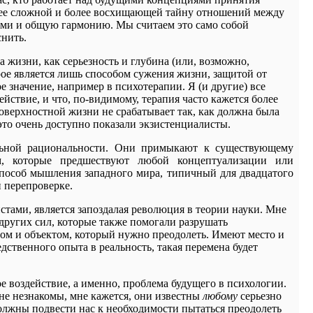
более сложной и более восхищающей тайну отношений между
ими и общую гармонию. Мы считаем это само собой
снить.
 жизни, как серьезность и глубина (или, возможно,
ое является лишь способом сужения жизни, защитой от
 значение, например в психотерапии. Я (и другие) все
йствие, и что, по-видимому, терапия часто кажется более
поверхностной жизни не срабатывает так, как должна была
это очень доступно показали экзистенциалисты.
альной рациональности. Они примыкают к существующему
, которые предшествуют любой концептуализации или
 способ мышления западного мира, типичный для двадцатого
 перепроверке.
ами, является запоздалая революция в теории науки. Мне
 других сил, которые также помогали разрушать
ом и объектом, который нужно преодолеть. Имеют место и
ственного опыта в реальность, такая перемена будет
е воздействие, а именно, проблема будущего в психологии.
мне незнакомы, мне кажется, они известны
любому
серьезно
лжны подвести нас к необходимости пытаться преодолеть