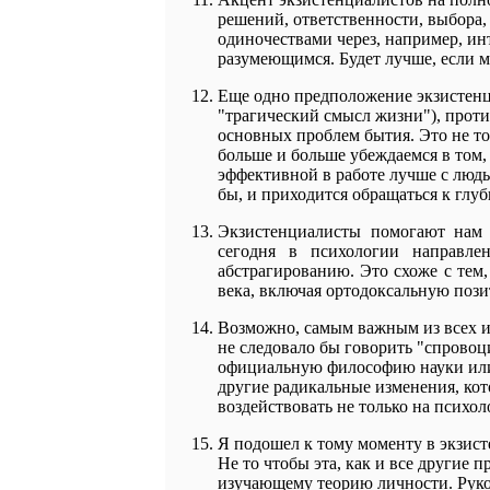
решений, ответственности, выбора,
одиночествами через, например, и
разумеющимся. Будет лучше, если мы
Еще одно предположение экзистенци
"трагический смысл жизни"), прот
основных проблем бытия. Это не то
больше и больше убеждаемся в том, 
эффективной в работе лучше с люд
бы, и приходится обращаться к глу
Экзистенциалисты помогают нам 
сегодня в психологии направл
абстрагированию. Это схоже с тем
века, включая ортодоксальную поз
Возможно, самым важным из всех и
не следовало бы говорить "спровоц
официальную философию науки или 
другие радикальные изменения, кот
воздействовать не только на психол
Я подошел к тому моменту в экзист
Не то чтобы эта, как и все другие 
изучающему теорию личности. Руко