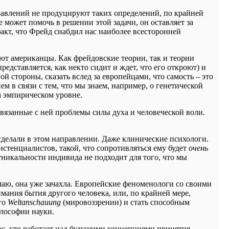
правлений не продуцируют таких определений, по крайней
 может помочь в решении этой задачи, он оставляет за
факт, что Фрейд снабдил нас наиболее всесторонней
ают американцы. Как фрейдовские теории, так и теории
представляется, как некто сидит и ждет, что его откроют) и
ой стороны, сказать вслед за европейцами, что самость – это
 в связи с тем, что мы знаем, например, о генетической
а эмпирическом уровне.
вязанные с ней проблемы силы духа и человеческой воли.
сделали в этом направлении. Даже клинические психологи.
стенциалистов, такой, что сопротивляться ему будет
очень
уникальности индивида не подходит для того, что мы
аю, она уже зачахла. Европейские феноменологи со своими
ания бытия другого человека, или, по крайней мере,
его
Weltanschauung
(мировоззрении) и стать способным
лософии науки.
ас, кто работает над будущими концепциями принятия