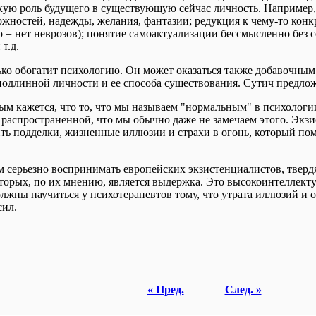
ую роль будущего в существующую сейчас личность. Например, 
ожностей, надежды, желания, фантазии; редукция к чему-то конк
о = нет неврозов); понятие самоактуализации бессмысленно бе
т.д.
ько обогатит психологию. Он может оказаться также добавочным
одлинной личности и ее способа существования. Сутич предлож
ным кажется, что то, что мы называем "нормальным" в психологи
распространенной, что мы обычно даже не замечаем этого. Экз
ть подделки, жизненные иллюзии и страхи в огонь, который помо
 серьезно воспринимать европейских экзистенциалистов, твердя
торых, по их мнению, является выдержка. Это высокоинтеллект
лжны научиться у психотерапевтов тому, что утрата иллюзий и о
сил.
« Пред.
След. »