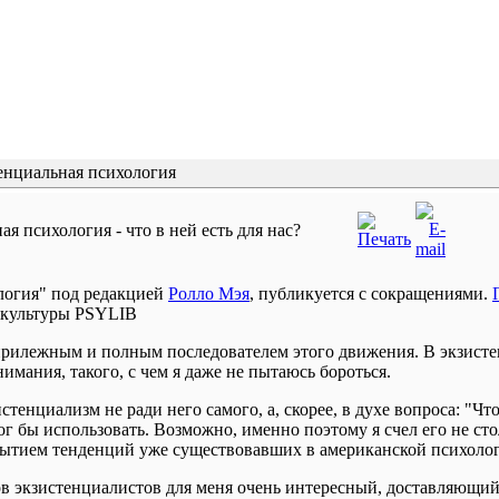
нциальная психология
я психология - что в ней есть для нас?
логия" под редакцией
Ролло Мэя
, публикуется с сокращениями.
 культуры PSYLIB
 прилежным и полным последователем этого движения. В экзист
мания, такого, с чем я даже не пытаюсь бороться.
стенциализм не ради него самого, а, скорее, в духе вопроса: "Что
мог бы использовать. Возможно, именно поэтому я счел его не с
рытием тенденций уже существовавших в американской психоло
в экзистенциалистов для меня очень интересный, доставляющий 