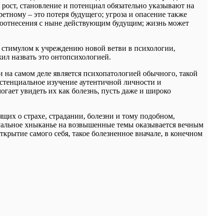
рост, становление и потенциал обязательно указывают на
ретному – это потеря будущего; угроза и опасение также
з соотнесения с ныне действующим будущим; жизнь может
 стимулом к учреждению новой ветви в психологии,
ил назвать это онтопсихологией.
и на самом деле является психопатологией обычного, такой
истенциальное изучение аутентичной личности и
гает увидеть их как болезнь, пусть даже и широко
щих о страхе, страдании, болезни и тому подобном,
уальное хныканье на возвышенные темы оказывается вечным
ткрытие самого себя, такое болезненное вначале, в конечном