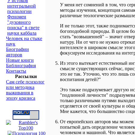
У истоков
У меня нет сомнений в том, что с
интегральной
методы изучения, концепция самоак
психологии
различные теологические размышле
Феномен
"духовного
И не только этот, также поднимает
поиска" в свете
богоподобной природы. В целом бол
науки каббала
стать "возвышенней" – значит отве
Человек на стыке
натуру. Ни от чего не нужно отрека
наук
интеллекте в широком смысле этого 
Биографии
фокусируем исследования на интегр
авторов
Новые книги
Из этого вытекает естественный и
Библиография
смысле существующих сейчас, прис
Контакты
это не так. Уточню, что это лишь с
Рассылки
воспитания детей?"
Сам себе психолог
или методика
Это также подразумевает другую ис
выживания в
"подлинной личности" подразумевае
эпоху кризиса
только различными путями выходит 
отделяется от своей культуры и об
Мне кажется, что большинство соци
От европейских авторов мы можем и
попыткой дать определение челове
человеком и машиной. Что являетс