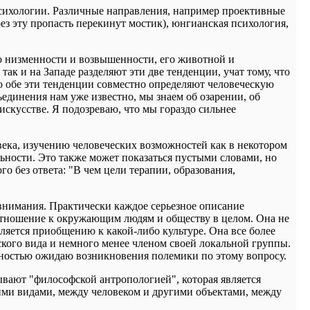
психологии. Различные направления, например проективные
з эту пропасть перекинут мостик), юнгианская психология,
го низменности и возвышенности, его животной и
к и на Западе разделяют эти две тенденции, учат тому, что
то обе эти тенденции совместно определяют человеческую
ъединения нам уже известно, мы знаем об озарении, об
 искусстве. Я подозреваю, что мы гораздо сильнее
ека, изучению человеческих возможностей как в некотором
ности. Это также может показаться пустыми словами, но
го без ответа: "В чем цели терапии, образования,
 внимания. Практически каждое серьезное описание
е отношение к окружающим людям и обществу в целом. Она не
ляется приобщению к какой-либо культуре. Она все более
ского вида и немного менее членом своей локальной группы.
енностью ожидаю возникновения полемики по этому вопросу.
ывают "философской антропологией", которая является
ими видами, между человеком и другими объектами, между