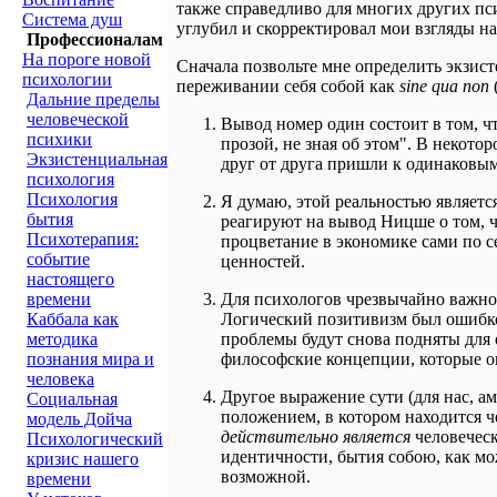
также справедливо для многих других пси
Система душ
углубил и скорректировал мои взгляды н
Профессионалам
На пороге новой
Сначала позвольте мне определить экзист
психологии
переживании себя собой как
sine qua non
Дальние пределы
человеческой
Вывод номер один состоит в том, ч
психики
прозой, не зная об этом". В некото
Экзистенциальная
друг от друга пришли к одинаковым
психология
Психология
Я думаю, этой реальностью являетс
бытия
реагируют на вывод Ницше о том, ч
Психотерапия:
процветание в экономике сами по с
событие
ценностей.
настоящего
времени
Для психологов чрезвычайно важно,
Каббала как
Логический позитивизм был ошибко
методика
проблемы будут снова подняты для 
познания мира и
философские концепции, которые о
человека
Другое выражение сути (для нас, а
Социальная
положением, в котором находится 
модель Дойча
действительно является
человеческ
Психологический
идентичности, бытия собою, как мо
кризис нашего
возможной.
времени