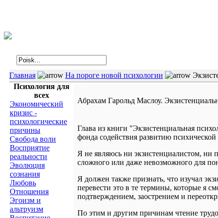
Интегральная психология
Главная
На пороге новой психологии
Экзисте
Психология для
всех
Абрахам Гарольд Маслоу. Экзистенциальна
Экономический
кризис -
психологические
Глава из книги "Экзистенциальная психо
причины
фонда содействия развитию психической
Свобода воли
Восприятие
Я не являюсь ни экзистенциалистом, ни
реальности
сложного или даже невозможного для пони
Эволюция
сознания
Я должен также признать, что изучал экзи
Любовь
перевести это в те термины, которые я с
Отношения
подтверждением, заострением и переотк
Эгоизм и
альтруизм
По этим и другим причинам чтение трудо
Воспитание