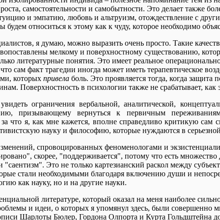
 роста, самостоятельности и самобытности. Это делает также 
нтуицию и эмпатию, любовь и альтруизм, отождествление с друг
 будем относиться к этому как к чуду, которое необходимо объя
алистов, я думаю, можно выразить очень просто. Такие качества
ивопоставлены мелкому и поверхностному существованию, котор
лько литературные понятия. Это имеет реальное операциональное
что сам факт трагедии иногда может иметь терапевтическое возде
ьми, которых
привела
боль. Это проявляется тогда, когда защита 
бинам. Поверхностность в психологии также не срабатывает, как 
увидеть ограничения вербальной, аналитической, концепту
ению, призывающему вернуться к первичным переживаниям
, за что я, как мне кажется, вполне справедливо критикую сам
итивистскую науку и философию, которые нуждаются в серьезной
зменений, спровоцированных феноменологами и экзистенциалист
ировано", скорее, "поддерживается", потому что есть множество
"саентизм". Это не только картезианский раскол между субъект
орые стали необходимыми благодаря включению души и непосред
огию как науку, но и на другие науки.
енциальной литературе, который оказал на меня наиболее сильно
проблемы и идеи, о которых я упомянул здесь, были совершенно 
писи Шарлоты Бюлер, Гордона Олпорта и Курта Гольдштейна до