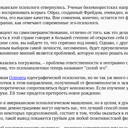
ериканские психологи отвернулись. Ученые бихевиористских на
 воспринимать всерьез. Образ, созданный Фрейдом, очевидно, не
чты, его высшие качества. Вне сомнения, конечно, остается тот 
рапии, как отмечают современные эго-психологи.
акцент на самосовершенствовании, отлично от того, как это дел
ста в этой стране говорят в большей степени об открытии
себя
(
ние слои, вы найдете то, что спрятано под ними). Однако, с друг
ным выбором самой личности, несомненно, будет преувеличением
лкновение мнений является проблемой, которую нужно решать н
казались погружены, – проблема ответственности и неотрывно с
ому, что психоаналитики теперь называют "силой эго".
ывам
Олпорта
идеографической психологии, но не так уж много 
толчок в этом направлении, полученный от феноменологов и экзи
 теоретически сопротивляться будет
невозможно
. Если изучение 
ауки. Ей тоже придется претерпеть новое рождение.
 в американском психологическом мышлении, но в целом, я дум
и демонстрациями могут научить нас, что лучший способ поним
и некоторых предположений, состоит в том, чтобы оказаться в 
о, такой вывод покажется грубым для любой позитивистской фи
ой изолированности индивида – полезное напоминание тем из н