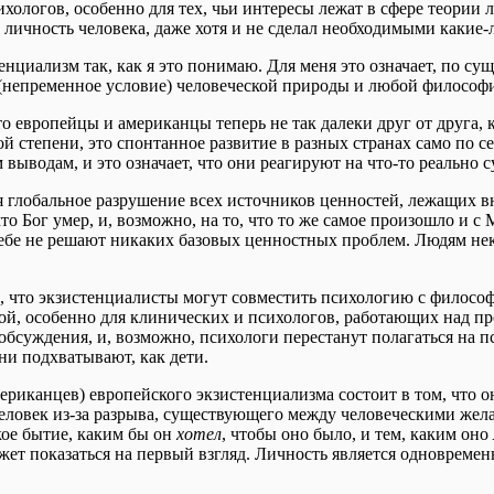
хологов, особенно для тех, чьи интересы лежат в сфере теории
а личность человека, даже хотя и не сделал необходимыми какие
енциализм так, как я это понимаю. Для меня это означает, по су
(непременное условие) человеческой природы и любой философи
то европейцы и американцы теперь не так далеки друг от друга,
рой степени, это спонтанное развитие в разных странах само по 
 выводам, и это означает, что они реагируют на что-то реально
я глобальное разрушение всех источников ценностей, лежащих 
то Бог умер, и, возможно, на то, что то же самое произошло и 
ебе не решают никаких базовых ценностных проблем. Людям некуд
 что экзистенциалисты могут совместить психологию с философс
й, особенно для клинических и психологов, работающих над п
обсуждения, и, возможно, психологи перестанут полагаться на 
ни подхватывают, как дети.
мериканцев) европейского экзистенциализма состоит в том, что 
человек из-за разрыва, существующего между человеческими же
ое бытие, каким бы он
хотел
, чтобы оно было, и тем, каким оно
жет показаться на первый взгляд. Личность является одноврем