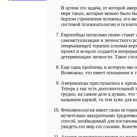
В целом это задача, от которой ам
мере таких, которые можно было бы
бортом стремления человека, его ме
системой психопатологии и психоте
Европейцы несколько иначе ставят 
самоактуализации и личностного ро
открывающей
терапии (снимая верх
проект и
всецело
создается непрерыв
детерминации личности. Такое сто
Еще одна проблема, в которую мы о
Возможно, это имеет отношение к т
Американцы прислушались к приз
Теперь у нас есть дополнительный 
трудно, на самом деле я думаю, что
называем наукой, то тем хуже для н
Феноменология имеет свою историю
мучительно аккуратными трудоемким
способ, необходимый для постановк
увидеть
его
мир
его
глазами. Конечн
Акцент экзистенциалистов на полн