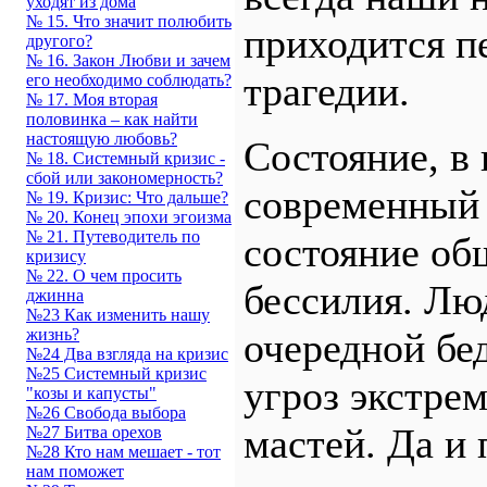
уходят из дома
№ 15. Что значит полюбить
приходится п
другого?
№ 16. Закон Любви и зачем
трагедии.
его необходимо соблюдать?
№ 17. Моя вторая
половинка – как найти
настоящую любовь?
Состояние, в 
№ 18. Системный кризис -
сбой или закономерность?
современный 
№ 19. Кризис: Что дальше?
№ 20. Конец эпохи эгоизма
№ 21. Путеводитель по
состояние об
кризису
№ 22. О чем просить
бессилия. Лю
джинна
№23 Как изменить нашу
очередной бе
жизнь?
№24 Два взгляда на кризис
№25 Системный кризис
угроз экстрем
"козы и капусты"
№26 Свобода выбора
мастей. Да и
№27 Битва орехов
№28 Кто нам мешает - тот
нам поможет