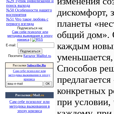
изменения со
№29 Тупик цивилизации и
поиск выхода
дискомфорт, 
№50 Особенности нашего
восприятия
№51 Что такое любовь с
планеты «нес
первого взгляда
Подписаться на:
общий дом». 
Сам себе психолог или
методика выживания в эпоху
кризиса
|
каждым новым
E-mail
:
уменьшается, 
Посетите
Каталог Maillist.ru
.
Способов реш
Рассылки
Subscribe.Ru
Сам себе психолог или
методика выживания в эпоху
предлагается
кризиса
конкретных ре
Рассылки
@
Mail
.ru
при условии,
Сам себе психолог или
методика выживания в
каждому, при
эпоху кризиса