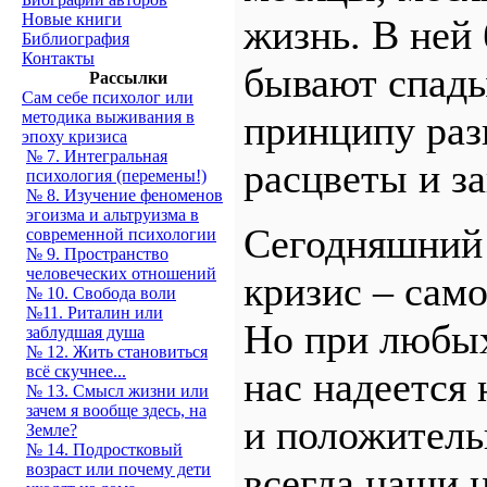
Новые книги
жизнь. В ней
Библиография
Контакты
бывают спады
Рассылки
Сам себе психолог или
принципу раз
методика выживания в
эпоху кризиса
№ 7. Интегральная
расцветы и з
психология (перемены!)
№ 8. Изучение феноменов
эгоизма и альтруизма в
Сегодняшний
современной психологии
№ 9. Пространство
человеческих отношений
кризис – сам
№ 10. Свобода воли
№11. Риталин или
Но при любых
заблудшая душа
№ 12. Жить становиться
всё скучнее...
нас надеется 
№ 13. Смысл жизни или
зачем я вообще здесь, на
и положитель
Земле?
№ 14. Подростковый
всегда наши 
возраст или почему дети