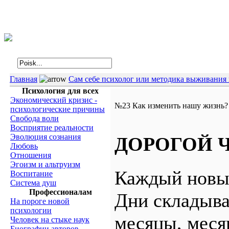
Интегральная психология
Главная
Сам себе психолог или методика выживания 
Психология для всех
Экономический кризис -
№23 Как изменить нашу жизнь?
психологические причины
Свобода воли
Восприятие реальности
Эволюция сознания
ДОРОГОЙ Ч
Любовь
Отношения
Эгоизм и альтруизм
Каждый новый
Воспитание
Система душ
Профессионалам
Дни складыва
На пороге новой
психологии
месяцы, месяц
Человек на стыке наук
Биографии авторов