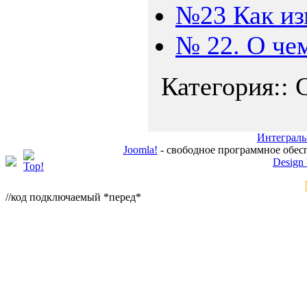
№23 Как из
№ 22. О че
Категория:: 
Интеграль
Joomla!
- свободное программное обес
Design
//код подключаемый *перед*