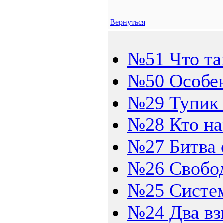
Вернуться
№51 Что так
№50 Особен
№29 Тупик 
№28 Кто на
№27 Битва 
№26 Свобо
№25 Систем
№24 Два вз