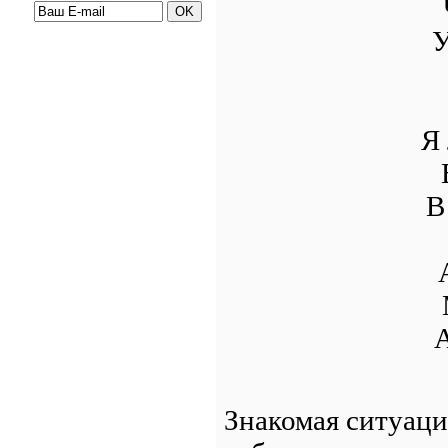
У
Я
В
А
Знакомая ситуаци