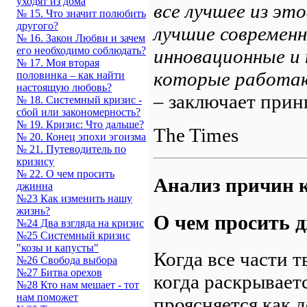
уходят из дома
все лучшее из эт
№ 15. Что значит полюбить
другого?
лучшие современн
№ 16. Закон Любви и зачем
его необходимо соблюдать?
инновационные и 
№ 17. Моя вторая
которые работают
половинка – как найти
настоящую любовь?
– заключает прин
№ 18. Системный кризис -
сбой или закономерность?
№ 19. Кризис: Что дальше?
The Times
№ 20. Конец эпохи эгоизма
№ 21. Путеводитель по
кризису
№ 22. О чем просить
Анализ причин к
джинна
№23 Как изменить нашу
жизнь?
О чем просить 
№24 Два взгляда на кризис
№25 Системный кризис
"козы и капусты"
Когда все части т
№26 Свобода выбора
№27 Битва орехов
когда раскрываетс
№28 Кто нам мешает - тот
нам поможет
проясняется как д