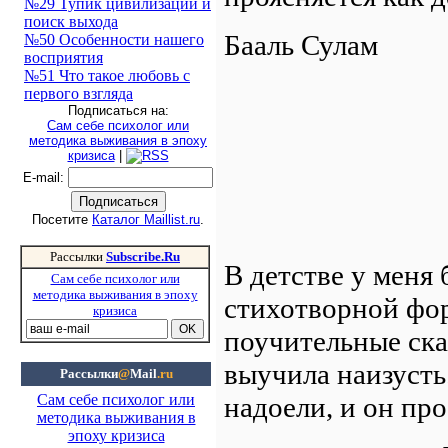
№29 Тупик цивилизации и
поиск выхода
Бааль Сулам
№50 Особенности нашего
восприятия
№51 Что такое любовь с
первого взгляда
Подписаться на:
Сам себе психолог или
методика выживания в эпоху
кризиса
|
E-mail
:
Посетите
Каталог Maillist.ru
.
Рассылки
Subscribe.Ru
В детстве у меня
Сам себе психолог или
методика выживания в эпоху
стихотворной фор
кризиса
поучительные ска
выучила наизусть
Рассылки
@
Mail
.ru
надоели, и он пр
Сам себе психолог или
методика выживания в
эпоху кризиса