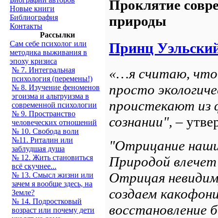
Проклятие совре
Новые книги
Библиография
природы
Контакты
Рассылки
Сам себе психолог или
Принц Уэльский
методика выживания в
эпоху кризиса
№ 7. Интегральная
«…я считаю, что
психология (перемены!)
просто экологиче
№ 8. Изучение феноменов
эгоизма и альтруизма в
проистекают из 
современной психологии
№ 9. Пространство
сознании",
– утве
человеческих отношений
№ 10. Свобода воли
№11. Риталин или
"Отрицание наши
заблудшая душа
№ 12. Жить становиться
Природой влечет 
всё скучнее...
Отрицая невидим
№ 13. Смысл жизни или
зачем я вообще здесь, на
создаем какофони
Земле?
№ 14. Подростковый
восстановление 
возраст или почему дети